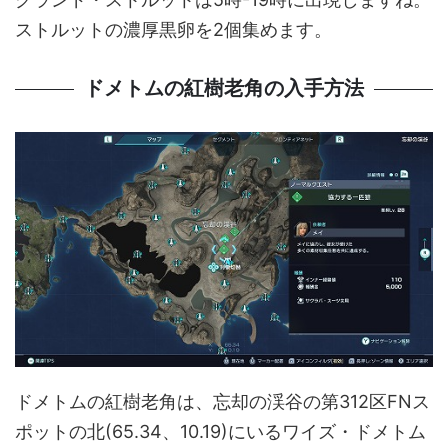
ストルットの濃厚黒卵を2個集めます。
ドメトムの紅樹老角の入手方法
ドメトムの紅樹老角は、忘却の渓谷の第312区FNス
ポットの北(65.34、10.19)にいるワイズ・ドメトム