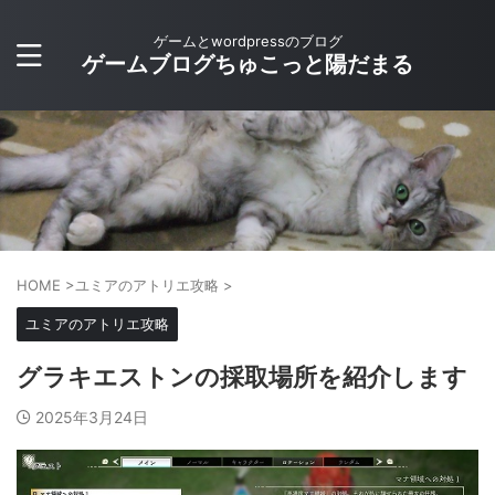
ゲームとwordpressのブログ
ゲームブログちゅこっと陽だまる
HOME
>
ユミアのアトリエ攻略
>
ユミアのアトリエ攻略
グラキエストンの採取場所を紹介します
2025年3月24日