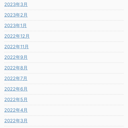
2023年3月
2023年2月
2023年1月
2022年12月
2022年11月
2022年9月
2022年8月
2022年7月
2022年6月
2022年5月
2022年4月
2022年3月