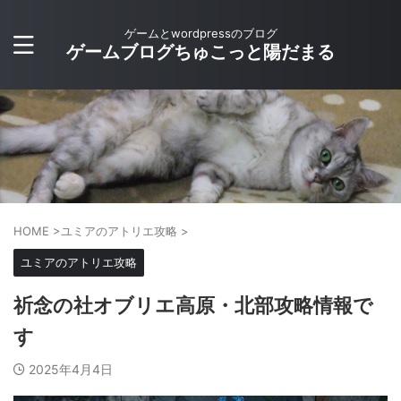
ゲームとwordpressのブログ
ゲームブログちゅこっと陽だまる
HOME
>
ユミアのアトリエ攻略
>
ユミアのアトリエ攻略
祈念の社オブリエ高原・北部攻略情報で
す
2025年4月4日