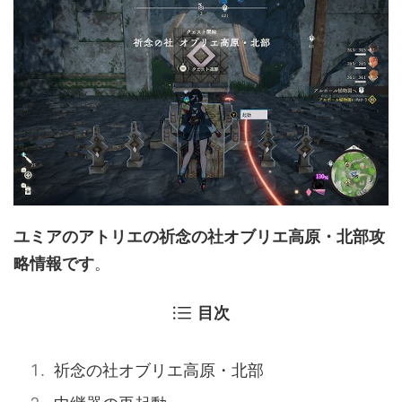
ユミアのアトリエの祈念の社オブリエ高原・北部攻
略情報です
。
目次
祈念の社オブリエ高原・北部