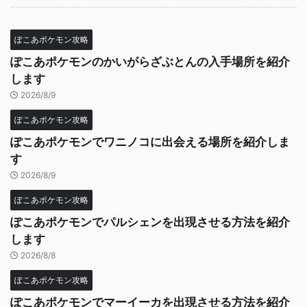
ぽこあポケモン攻略
ぽこあポケモンのかいがらざぶとんの入手場所を紹介
します
2026/8/9
ぽこあポケモン攻略
ぽこあポケモンでワニノコに出会える場所を紹介しま
す
2026/8/9
ぽこあポケモン攻略
ぽこあポケモンでパルシェンを出現させる方法を紹介
します
2026/8/8
ぽこあポケモン攻略
ぽこあポケモンでマーイーカを出現させる方法を紹介