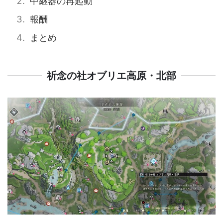
中継器の再起動
報酬
まとめ
祈念の社オブリエ高原・北部