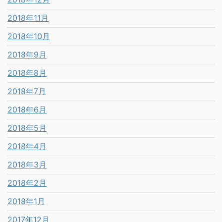
2018年11月
2018年10月
2018年9月
2018年8月
2018年7月
2018年6月
2018年5月
2018年4月
2018年3月
2018年2月
2018年1月
2017年12月