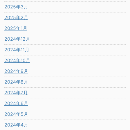
2025年3月
2025年2月
2025年1月
2024年12月
2024年11月
2024年10月
2024年9月
2024年8月
2024年7月
2024年6月
2024年5月
2024年4月