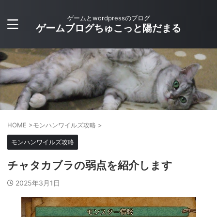
ゲームとwordpressのブログ
ゲームブログちゅこっと陽だまる
HOME
>
モンハンワイルズ攻略
>
モンハンワイルズ攻略
チャタカブラの弱点を紹介します
2025年3月1日