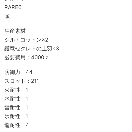
RARE6
頭
生産素材
シルドコットン×2
護竜セクレトの上羽×3
必要費用：4000ｚ
防御力：44
スロット：211
火耐性：1
水耐性：1
雷耐性：1
氷耐性：1
龍耐性：4