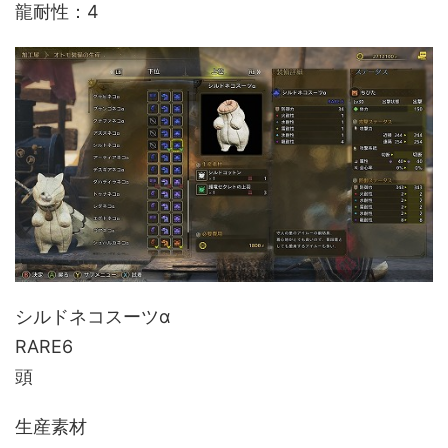
龍耐性：4
シルドネコスーツα
RARE6
頭
生産素材