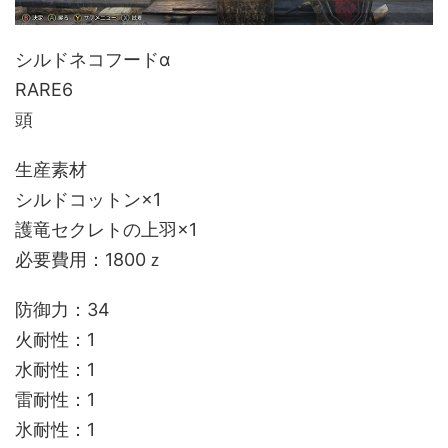
シルドネコフードα
RARE6
頭
生産素材
シルドコットン×1
護竜セクレトの上羽×1
必要費用：1800ｚ
防御力：34
火耐性：1
水耐性：1
雷耐性：1
氷耐性：1