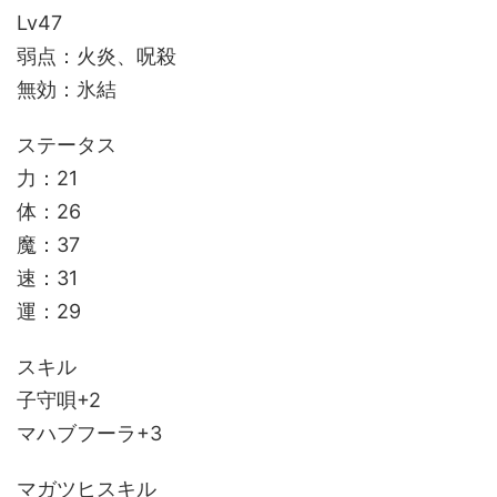
Lv47
弱点：火炎、呪殺
無効：氷結
ステータス
力：21
体：26
魔：37
速：31
運：29
スキル
子守唄+2
マハブフーラ+3
マガツヒスキル