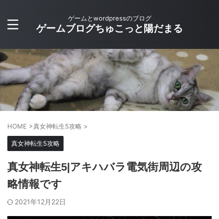
ゲームとwordpressのブログ
ゲームブログちゅこっと陽だまる
HOME
>
真女神転生5攻略
>
真女神転生5攻略
真女神転生5|アキハバラ電気街周辺の攻
略情報です
2021年12月22日