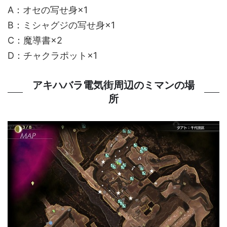
A：オセの写せ身×1
B：ミシャグジの写せ身×1
C：魔導書×2
D：チャクラポット×1
アキハバラ電気街周辺のミマンの場
所