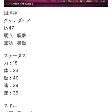
国津神
クシナダヒメ
Lv47
弱点：呪殺
無効：破魔
ステータス
力：18
体：23
魔：40
速：29
運：36
スキル