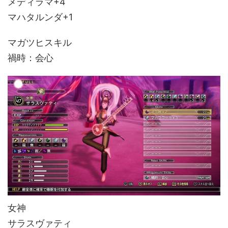
メディラマ+4
マハタルンダ+1
マガツヒスキル
禍時：会心
女神
サラスヴァティ