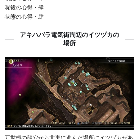
呪殺の心得・肆
状態の心得・肆
アキハバラ電気街周辺のイツヅカの
場所
万世橋の龍穴から北東に進んだ場所にイツヅカがあ