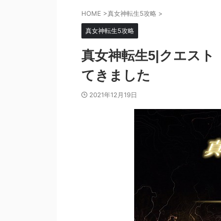
HOME
>
真女神転生5攻略
>
真女神転生5攻略
真女神転生5|クエス
てきました
2021年12月19日