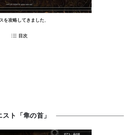
スを攻略してきました
。
目次
エスト「隼の首」