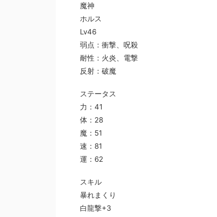
魔神
ホルス
Lv46
弱点：衝撃、呪殺
耐性：火炎、電撃
反射：破魔
ステータス
力：41
体：28
魔：51
速：81
運：62
スキル
暴れまくり
白龍撃+3