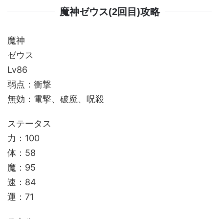
魔神ゼウス(2回目)攻略
魔神
ゼウス
Lv86
弱点：衝撃
無効：電撃、破魔、呪殺
ステータス
力：100
体：58
魔：95
速：84
運：71