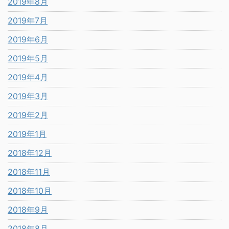
2019年8月
2019年7月
2019年6月
2019年5月
2019年4月
2019年3月
2019年2月
2019年1月
2018年12月
2018年11月
2018年10月
2018年9月
2018年8月