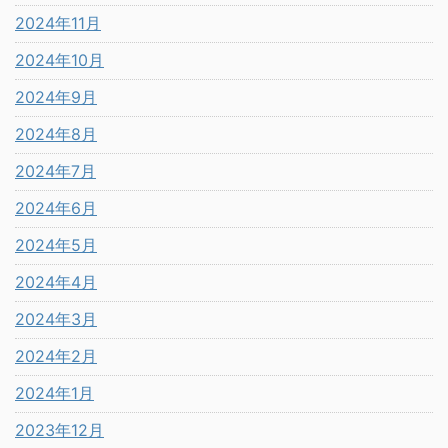
2024年11月
2024年10月
2024年9月
2024年8月
2024年7月
2024年6月
2024年5月
2024年4月
2024年3月
2024年2月
2024年1月
2023年12月