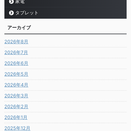
家電
タブレット
アーカイブ
2026年8月
2026年7月
2026年6月
2026年5月
2026年4月
2026年3月
2026年2月
2026年1月
2025年12月