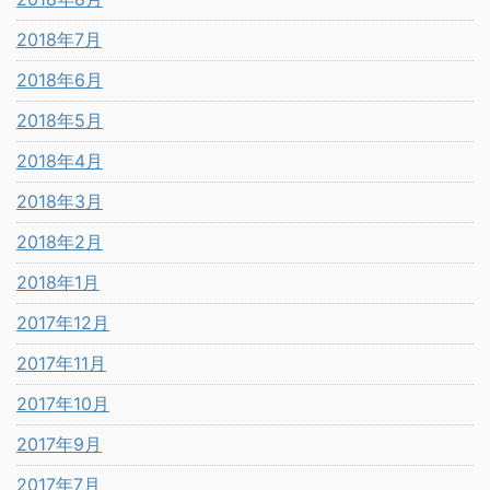
2018年7月
2018年6月
2018年5月
2018年4月
2018年3月
2018年2月
2018年1月
2017年12月
2017年11月
2017年10月
2017年9月
2017年7月