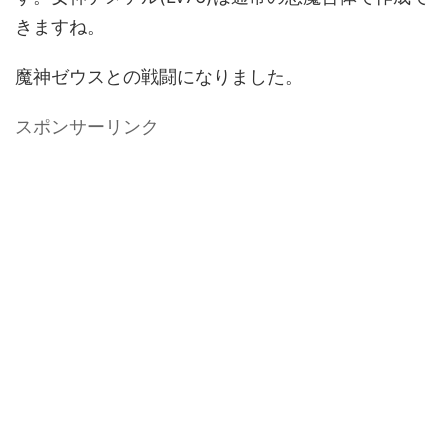
きますね。
魔神ゼウスとの戦闘になりました。
スポンサーリンク