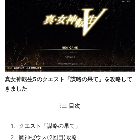
真女神転生5のクエスト「謀略の果て」を攻略して
きました
。
目次
クエスト「謀略の果て」
魔神ゼウス(2回目)攻略