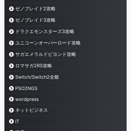
ゼノブレイド2攻略
ゼノブレイド3攻略
ドラクエモンスターズ3攻略
ユニコーンオーバーロード攻略
サガエメラルドビヨンド攻略
ロマサガ2RS攻略
Switch/Switch2全般
PSO2NGS
wordpress
ネットビジネス
IT