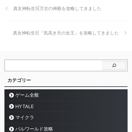
真女神転生5|万古の神殿を攻略してきました
真女神転生5|「気高き天の女王」を攻略してきました
カテゴリー
ゲーム全般
HYTALE
マイクラ
パルワールド攻略