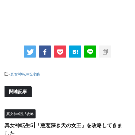
-
真女神転生5攻略
関連記事
真女神転生5攻略
真女神転生5|「慈悲深き天の女王」を攻略してきま
した