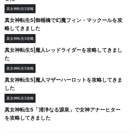
真女神転生5攻略
真女神転生5|御楯橋で幻魔フィン・マックールを攻
略してきました
真女神転生5攻略
真女神転生5|魔人レッドライダーを攻略してきまし
た
真女神転生5攻略
真女神転生5|魔人マザーハーロットを攻略してきま
した
真女神転生5攻略
真女神転生5「清浄なる源泉」で女神アナーヒター
を攻略してきました