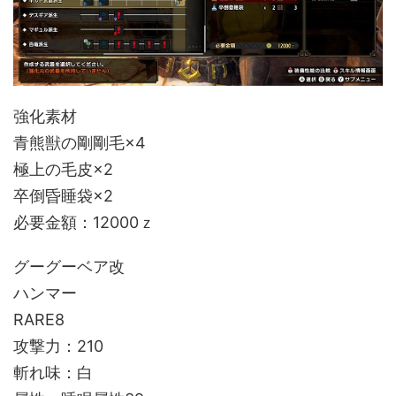
強化素材
青熊獣の剛剛毛×4
極上の毛皮×2
卒倒昏睡袋×2
必要金額：12000ｚ
グーグーベア改
ハンマー
RARE8
攻撃力：210
斬れ味：白