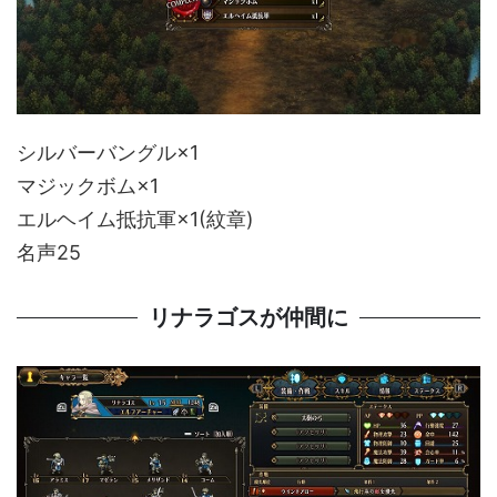
シルバーバングル×1
マジックボム×1
エルヘイム抵抗軍×1(紋章)
名声25
リナラゴスが仲間に