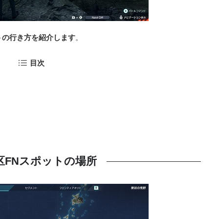
トの行き方を紹介します
。
目次
9区FNスポットの場所