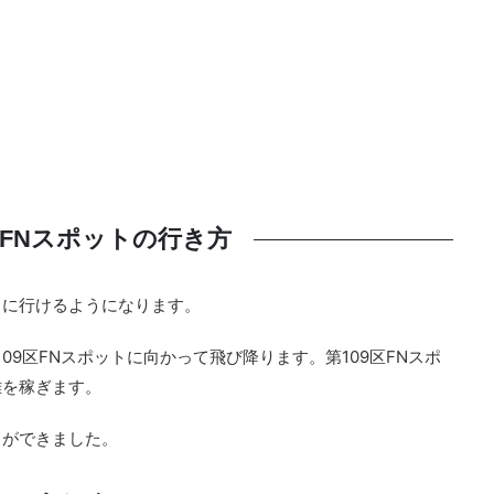
区FNスポットの行き方
トに行けるようになります。
09区FNスポットに向かって飛び降ります。第109区FNスポ
離を稼ぎます。
とができました。