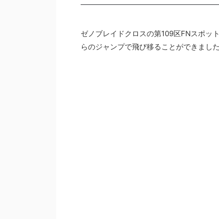
ゼノブレイドクロスの第109区FNスポ
らのジャンプで飛び移ることができまし