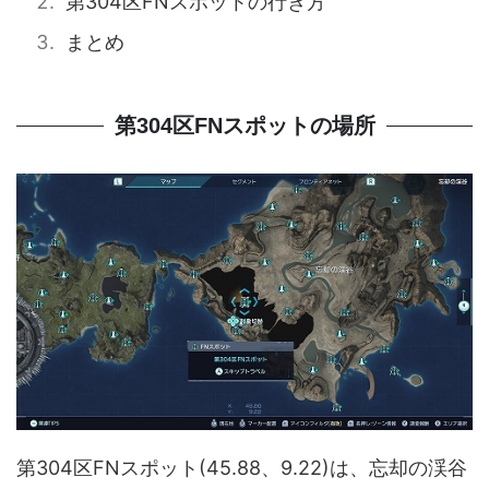
第304区FNスポットの行き方
まとめ
第304区FNスポットの場所
第304区FNスポット(45.88、9.22)は、忘却の渓谷