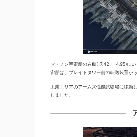
マ・ノン宇宙船の右舷(-7.42、-4.9
宙船は、ブレイドタワー前の転送装置か
工業エリアのアームズ性能試験場に移動
しました。