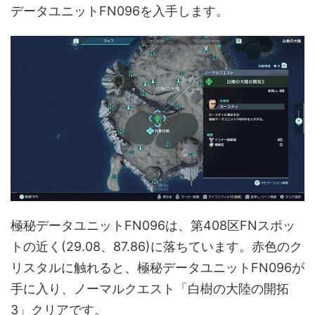
データユニットFN096を入手します。
極秘データユニットFN096は、第408区FNスポッ
トの近く(29.08、87.86)に落ちています。赤色のク
リスタルに触れると、極秘データユニットFN096が
手に入り、ノーマルクエスト「白樹の大陸の開拓
3」クリアです。